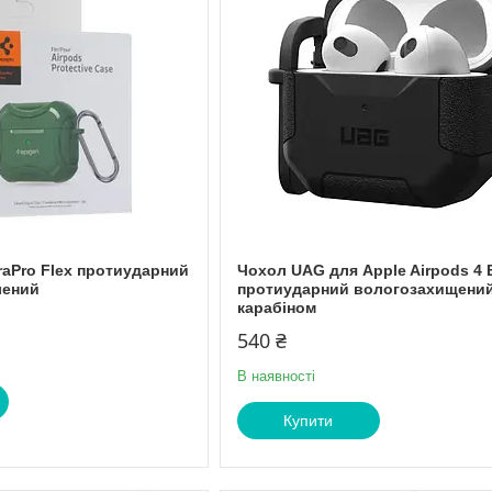
raPro Flex протиударний
Чохол UAG для Apple Airpods 4 
лений
протиударний вологозахищений
карабіном
540 ₴
В наявності
Купити