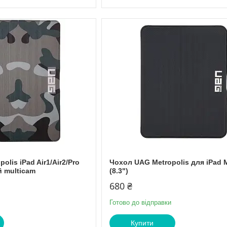
lis iPad Air1/Air2/Pro
Чохол UAG Metropolis для iPad M
й multicam
(8.3")
680 ₴
Готово до відправки
Купити