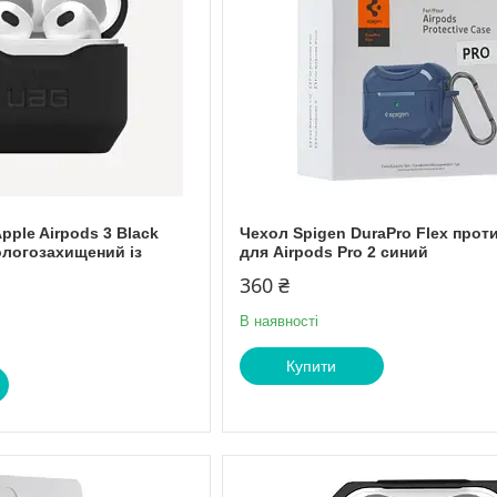
ple Airpods 3 Black
Чехол Spigen DuraPro Flex про
логозахищений із
для Airpods Pro 2 синий
360 ₴
В наявності
Купити