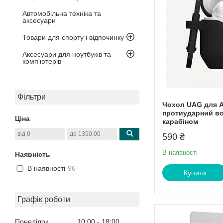
Автомобільна техніка та
аксесуари
Товари для спорту і відпочинку
Аксесуари для ноутбуків та
комп'ютерів
Фільтри
Чохол UAG для Ap
протиударний во
Ціна
карабіном
590 ₴
В наявності
Наявність
В наявності
96
Купити
Графік роботи
Понеділок
10:00
18:00