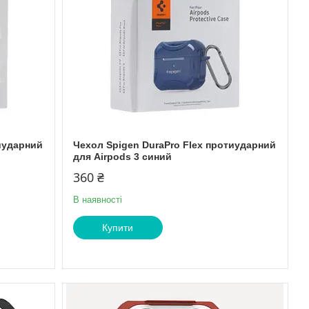
тиударний
Чехол Spigen DuraPro Flex протиударний
для Airpods 3 синий
360 ₴
В наявності
Купити