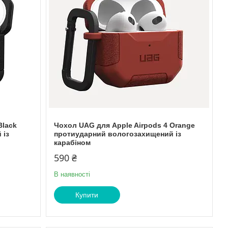
Black
Чохол UAG для Apple Airpods 4 Orange
 із
протиударний вологозахищений із
карабіном
590 ₴
В наявності
Купити