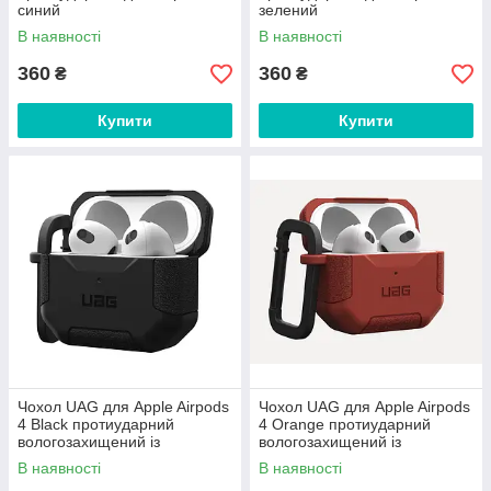
синий
зелений
В наявності
В наявності
360
360
₴
₴
Купити
Купити
Чохол UAG для Apple Airpods
Чохол UAG для Apple Airpods
4 Black протиударний
4 Orange протиударний
вологозахищений із
вологозахищений із
карабіном
карабіном
В наявності
В наявності