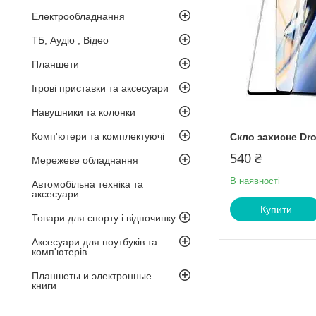
Електрообладнання
ТБ, Аудіо , Відео
Планшети
Ігрові приставки та аксесуари
Навушники та колонки
Комп'ютери та комплектуючі
Скло захисне Dro
540 ₴
Мережеве обладнання
В наявності
Автомобільна техніка та
аксесуари
Купити
Товари для спорту і відпочинку
Аксесуари для ноутбуків та
комп'ютерів
Планшеты и электронные
книги