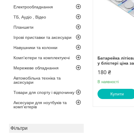
Електрообладнання
ТБ, Аудіо , Відео
Планшети
Ігрові приставки та аксесуари
Навушники та колонки
Комп'ютери та комплектуючі
Батарейка літієв
у блістері ціна з
Мережеве обладнання
180 ₴
Автомобільна техніка та
В наявності
аксесуари
Товари для спорту і відпочинку
Купити
Аксесуари для ноутбуків та
комп'ютерів
Фільтри